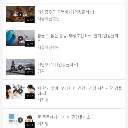
야식증후군 극복하기 [건강플러스]
서울아산병원
02:52
참을 수 없는 통증, 대상포진 바로 알기 [건강플러
스]
02:46
서울아산병원
계단오르기 [건강플러스]
김원
03:23
새 학기 맞이! 우리 아이 건강ㆍ성장 지침서 [건강플
러스]
03:07
최진호
물 똑똑하게 마시기 [건강플러스]
이지영
02:53