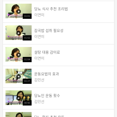
당뇨 식사 추천 조리법
이연미
01:01
잡곡밥 섭취 필요성
이연미
01:02
설탕 대용 감미료
이연미
01:04
운동요법의 효과
김민선
01:27
당뇨인 운동 횟수
김민선
00:50