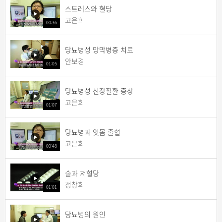
스트레스와 혈당
고은희
00:36
당뇨병성 망막병증 치료
안보경
01:05
당뇨병성 신장질환 증상
고은희
01:07
당뇨병과 잇몸 출혈
고은희
00:48
술과 저혈당
정창희
01:01
당뇨병의 원인