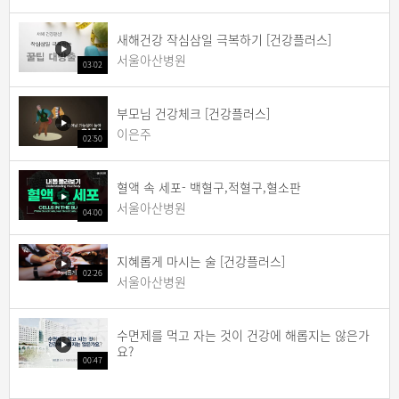
새해건강 작심삼일 극복하기 [건강플러스]
서울아산병원
03:02
부모님 건강체크 [건강플러스]
이은주
02:50
혈액 속 세포- 백혈구,적혈구,혈소판
서울아산병원
04:00
지혜롭게 마시는 술 [건강플러스]
02:26
서울아산병원
수면제를 먹고 자는 것이 건강에 해롭지는 않은가
요?
00:47