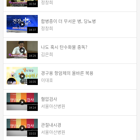
정창희
00:54
합병증이 더 무서운 병, 당뇨병
정창희
04:37
나도 혹시 탄수화물 중독?
김은희
04:29
경구용 항암제의 올바른 복용
이대호
16:05
혈압검사
서울아산병원
04:14
관절내시경
서울아산병원
03:03