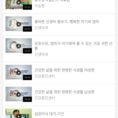
이승환
01:10
올바른 신생아 돌보기, 행복한 아기와 엄마
신생아과
06:10
모유수유, 엄마가 아기에게 줄 수 있는 가장 귀한 선
물
10:16
신생아과
건강한 삶을 위한 현명한 식생활 여성편
건강증진센터
06:44
건강한 삶을 위한 현명한 식생활 남성편
건강증진센터
08:28
심장이식 대기 기간