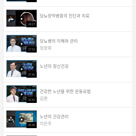
당뇨망막병증의 진단과 치료
28:17
당뇨병의 이해와 관리
정창희
27:53
노년의 정신건강
37:41
건강한 노년을 위한 운동요법
김원
32:41
노년의 건강관리
이은주
26:36