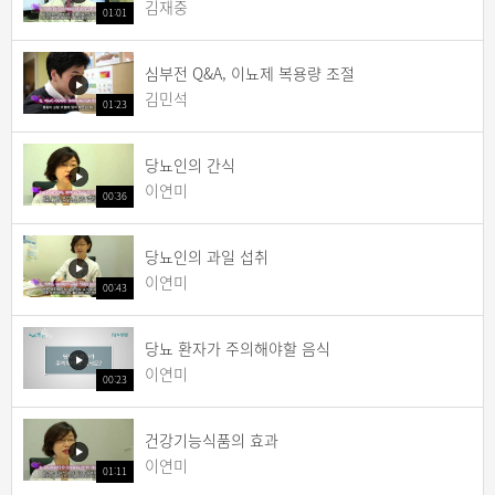
김재중
01:01
심부전 Q&A, 이뇨제 복용량 조절
김민석
01:23
당뇨인의 간식
이연미
00:36
당뇨인의 과일 섭취
이연미
00:43
당뇨 환자가 주의해야할 음식
이연미
00:23
건강기능식품의 효과
이연미
01:11