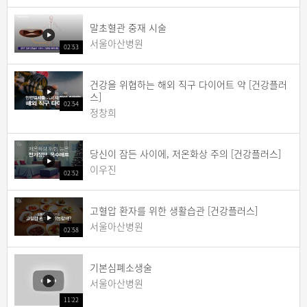
말초혈관 중재 시술
서울아산병원
02:53
건강을 위협하는 해외 직구 다이어트 약 [건강플러
스]
02:54
정창희
당신이 잠든 사이에, 저온화상 주의 [건강플러스]
이우진
02:52
고혈압 환자를 위한 생활습관 [건강플러스]
서울아산병원
02:58
기본심폐소생술
서울아산병원
11:22