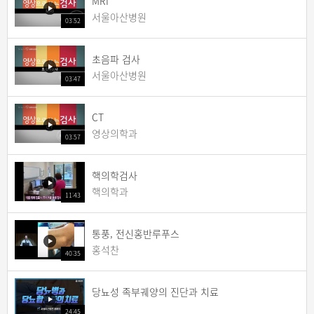
MRI
서울아산병원
03:52
초음파 검사
서울아산병원
03:47
CT
영상의학과
03:57
핵의학검사
핵의학과
11:43
통풍, 전신홍반루푸스
홍석찬
40:35
당뇨성 족부궤양의 진단과 치료
24:45