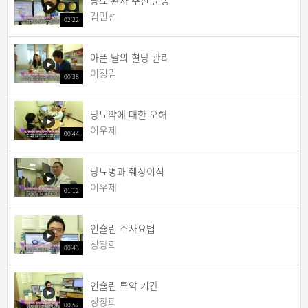
당뇨 환자 추천 운동
김민선
02:22
아픈 날의 혈당 관리
이정림
00:38
당뇨약에 대한 오해
이우제
00:44
당뇨병과 췌장이식
이우제
01:12
인슐린 주사요법
정창희
00:43
인슐린 투약 기간
정창희
00:52