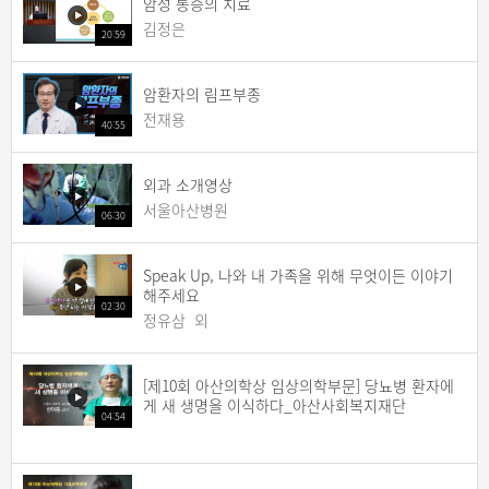
암성 통증의 치료
김정은
20:59
암환자의 림프부종
전재용
40:55
외과 소개영상
서울아산병원
06:30
Speak Up, 나와 내 가족을 위해 무엇이든 이야기
해주세요
02:30
정유삼 외
[제10회 아산의학상 임상의학부문] 당뇨병 환자에
게 새 생명을 이식하다_아산사회복지재단
04:54