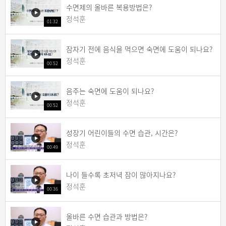
수면제의 올바른 복용방법은?
정석훈
01:32
잠자기 전에 음식을 먹으면 숙면에 도움이 되나요?
정석훈
00:52
음주는 숙면에 도움이 되나요?
정석훈
00:52
성장기 어린이들의 수면 습관, 시간은?
정석훈
00:49
나이 들수록 초저녁 잠이 많아지나요?
정석훈
00:36
올바른 수면 습관과 방법은?