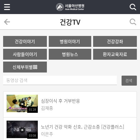
건강TV
건강이야기
병원이야기
건강강좌
사람들이야기
병원뉴스
환자교육자료
신체부위별
검색
심장이식 후 거부반응
김재중
01:28
노년기 건강 악화 신호, 근감소증 [건강플러스]
이은주
03:08