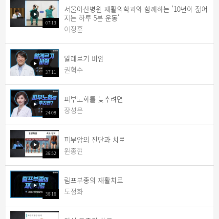
서울아산병원 재활의학과와 함께하는 '10년이 젊어
지는 하루 5분 운동'
07:13
이정훈
알레르기 비염
권혁수
37:11
피부노화를 늦추려면
장성은
24:08
피부암의 진단과 치료
원종현
36:52
림프부종의 재활치료
도정화
36:16