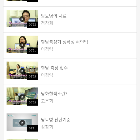
당뇨병의 치료
정창희
00:53
혈당측정기 정확성 확인법
이정림
00:51
혈당 측정 횟수
이정림
01:25
당화혈색소란?
고은희
00:55
당뇨병 진단기준
정창희
01:11