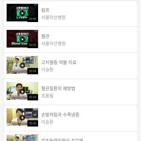
림프
서울아산병원
04:49
혈관
서울아산병원
05:05
고지혈증 약물 치료
이승환
00:54
혈관질환의 예방법
조용필
00:33
손발저림과 수족냉증
이승환
00:36
말초동맥질환의 치료법