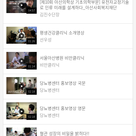
[제10회 아산의학상 기초의학부문] 유전자교정기술
로 인류 미래를 설계하다_아산사회복지재단
04:57
김진수단장
평생건강클리닉 소개영상
선우성
01:26
서울아산병원 비만클리닉
비만클리닉
01:14
당뇨병센터 홍보영상 국문
당뇨병센터
02:18
당뇨병센터 홍보영상 영문
당뇨병센터
02:18
혈관 성장의 비밀을 밝히다!!