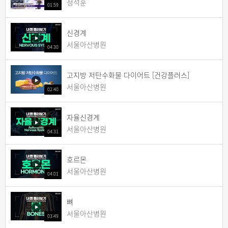
정석훈
01:59
신경계
서울아산병원
04:30
고지방 저탄수화물 다이어트 [건강플러스]
서울아산병원
02:40
자율신경계
서울아산병원
04:31
호르몬
서울아산병원
04:01
뼈
서울아산병원
03:49