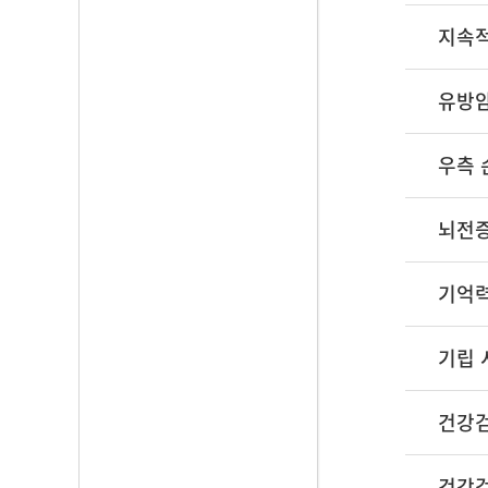
지속적
유방암
우측 
뇌전증
기억력
기립 
건강검
건강검