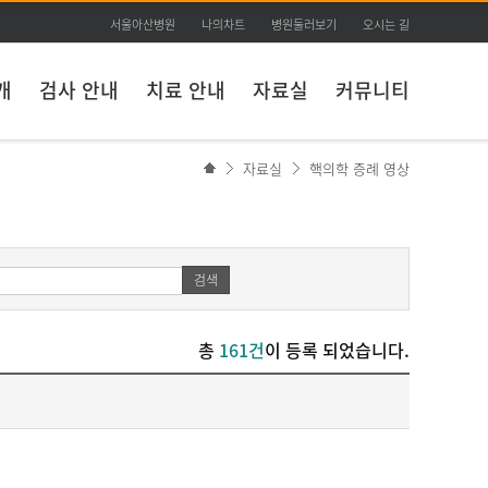
서울아산병원
나의차트
병원둘러보기
오시는 길
개
검사 안내
치료 안내
자료실
커뮤니티
자료실
핵의학 증례 영상
검색
총
161건
이 등록 되었습니다.