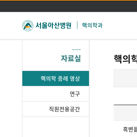
핵의학과
핵의학
자료실
핵의학 증례 영상
연구
직원전용공간
흑변을